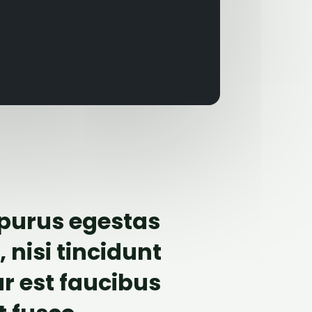
 purus egestas
 nisi tincidunt
r est faucibus