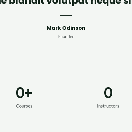
ue blandit volutpat neque si
Mark Odinson
Founder
0
+
0
Courses
Instructors