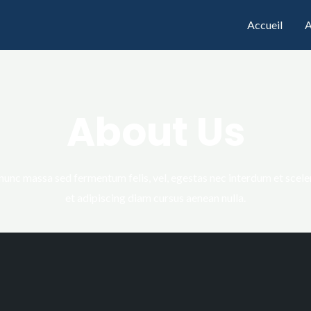
Accueil
A
About Us
 nunc massa sed fermentum felis, vel, egestas nec interdum et scele
et adipiscing diam cursus aenean nulla.