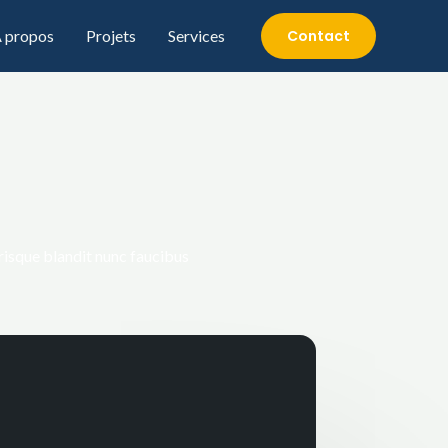
 propos
Projets
Services
Contact
risque blandit nunc faucibus