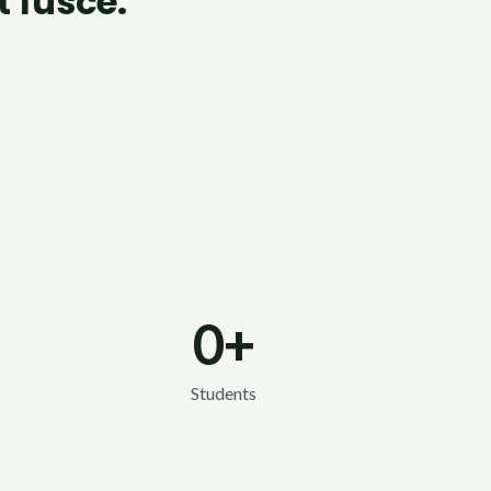
t fusce.
0
+
Students