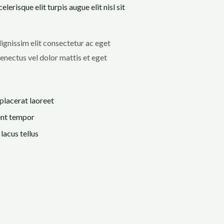
risque elit turpis augue elit nisl sit
dignissim elit consectetur ac eget
enectus vel dolor mattis et eget
lacerat laoreet
nt tempor
lacus tellus