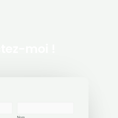
ctez-moi !
Nom